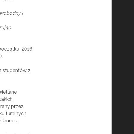
swobodny i
zując
początku 2016
).
a studentów z
wietlane
takich
ybrany przez
kulturalnych
w Cannes.