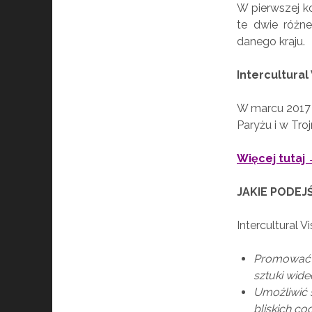
W pierwszej k
te dwie różne
danego kraju.
Intercultur
W marcu 2017 o
Paryżu i w Troj
Więcej tutaj
JAKIE PODEJ
Intercultural V
Promować i
sztuki wid
Umożliwić 
bliskich co