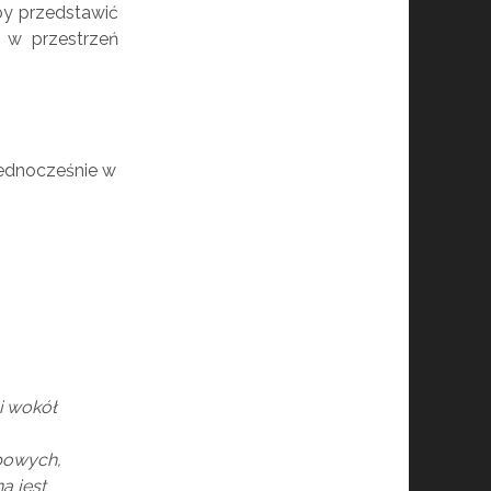
by przedstawić
o w przestrzeń
 jednocześnie w
i wokół
ypowych,
a jest