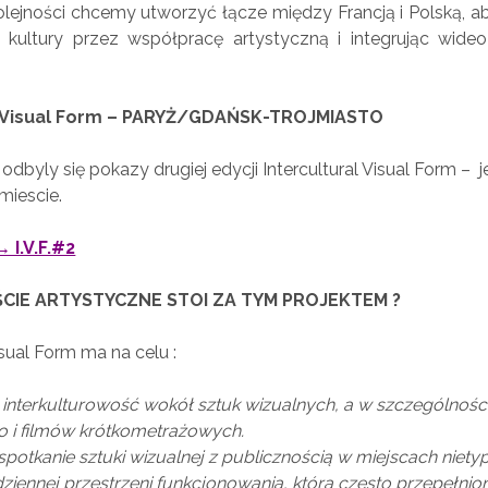
olejności chcemy utworzyć łącze między Francją i Polską, a
 kultury przez współpracę artystyczną i integrując wide
al Visual Form – PARYŻ/GDAŃSK-TROJMIASTO
dbyly się pokazy drugiej edycji Intercultural Visual Form –
miescie.
 →
I.V.F.#2
ŚCIE ARTYSTYCZNE STOI ZA TYM PROJEKTEM ?
isual Form ma na celu :
nterkulturowość wokół sztuk wizualnych, a w szczególnośc
eo i filmów krótkometrażowych.
spotkanie sztuki wizualnej z publicznością w miejscach niet
dziennej przestrzeni funkcjonowania, która często przepełnion