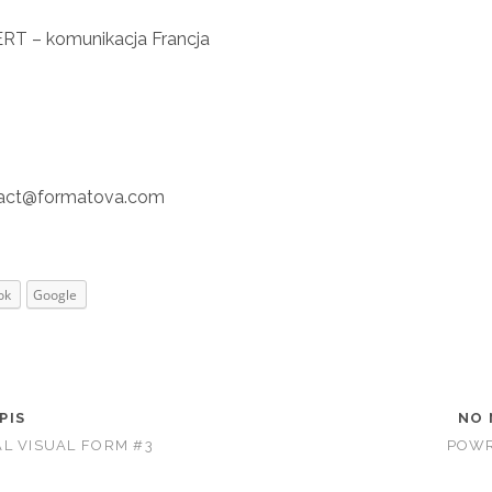
ERT – komunikacja Francja
ntact@formatova.com
ok
Google
PIS
NO 
L VISUAL FORM #3
POWR