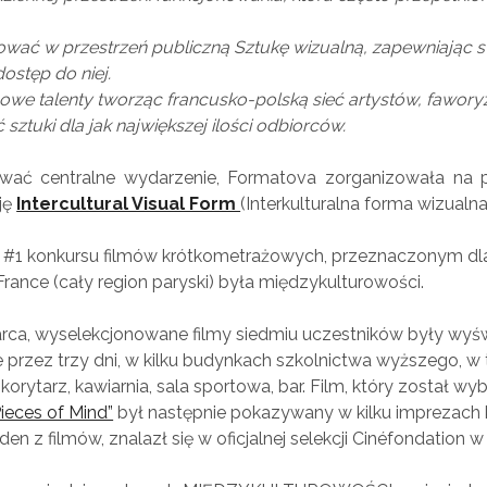
ć w przestrzeń publiczną Sztukę wizualną, zapewniając 
ostęp do niej.
owe talenty tworząc francusko-polską sieć artystów, fawory
sztuki dla jak największej ilości odbiorców.
wać centralne wydarzenie, Formatova zorganizowała na 
ję
Intercultural Visual Form
(Interkulturalna forma wizualna
. #1 konkursu filmów krótkometrażowych, przeznaczonym dl
 France (cały region paryski) była międzykulturowości.
rca, wyselekcjonowane filmy siedmiu uczestników były wyś
 przez trzy dni, w kilku budynkach szkolnictwa wyższego, w 
 korytarz, kawiarnia, sala sportowa, bar. Film, który został w
Pieces of Mind”
był następnie pokazywany w kilku imprezach 
eden z filmów, znalazł się w oficjalnej selekcji Cinéfondation 