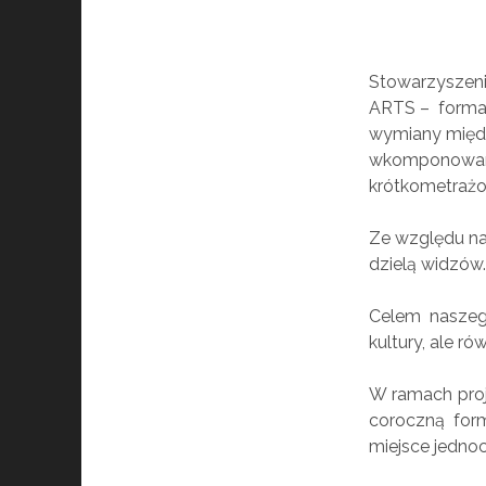
Stowarzysze
ARTS – forma 
wymiany międz
wkomponowaną 
krótkometraż
Ze względu na
dzielą widzów
Celem naszego
kultury, ale r
W ramach proj
coroczną for
miejsce jednoc