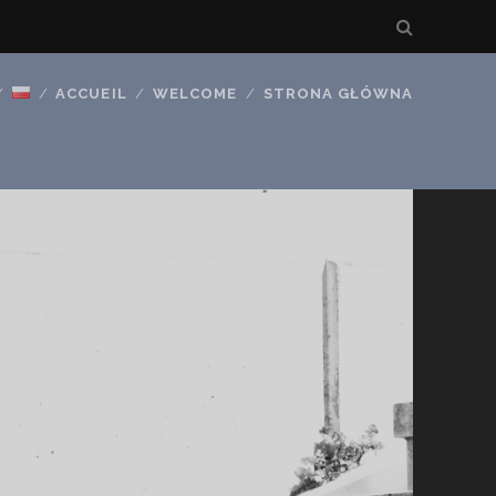
ACCUEIL
WELCOME
STRONA GŁÓWNA