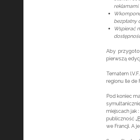
reklamami.
Wkomponowa
bezpłatny d
Wspierać n
dostępność 
Aby przygoto
pierwszą edyc
Tematem I.V.F
regionu Ile de
Pod koniec ma
symultanicznie
miejscach jak :
publiczność
„
we Francji. A j