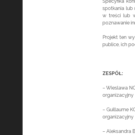
Specyfika kon
spotkania lub
w treści lub 
poznawanie inn
Projekt ten wy
publice, ich p
ZESPÓŁ:
– Wieslawa NO
organizacyjny
– Guillaume K
organizacyjny
– Aleksandra