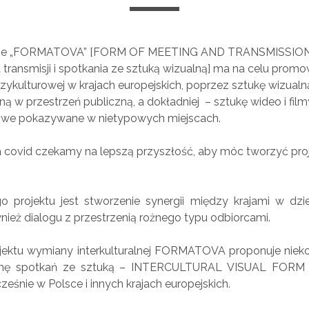
nie „FORMATOVA” [FORM OF MEETING AND TRANSMISSION
transmisji i spotkania ze sztuką wizualną] ma na celu prom
ykulturowej w krajach europejskich, poprzez sztukę wizualn
w przestrzeń publiczną, a dokładniej – sztukę wideo i film
owe pokazywane w nietypowych miejscach.
 covid czekamy na lepszą przyszłość, aby móc tworzyć proje
.
 projektu jest stworzenie synergii między krajami w dzied
ównież dialogu z przestrzenią rożnego typu odbiorcami.
ektu wymiany interkulturalnej FORMATOVA proponuje niek
mę spotkań ze sztuką – INTERCULTURAL VISUAL FORM (I.
ześnie w Polsce i innych krajach europejskich.