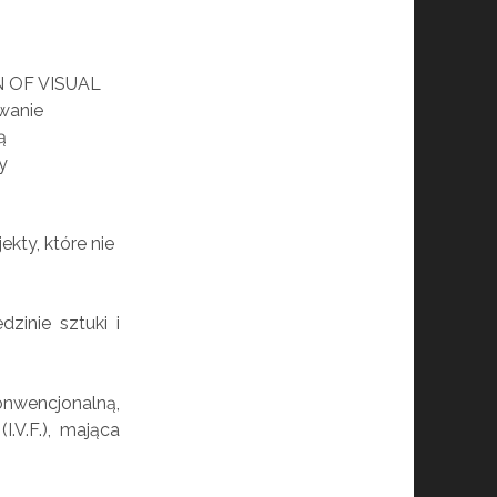
 OF VISUAL
owanie
ą
y
kty, które nie
zinie sztuki i
onwencjonalną,
V.F.), mająca