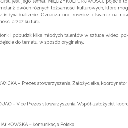
kursu jest jego temat. MIĘDZYKULTUROWOŚCI, pojęcie to 
 melanż dwóch różnych tożsamości kulturowych, które mo
w indywidualizmie. Oznacza ono rowniez otwarcie na now
ości przez kulturę.
łonił i pobudził kilka młodych talentów w sztuce wideo, pok
odejście do tematu, w sposób oryginalny.
WICKA – Prezes stowarzyszenia, Założycielka, koordynator 
OUAO – Vice Prezes stowarzyszenia, Współ-założyciel, koor
 BIAŁKOWSKA – komunikacja Polska