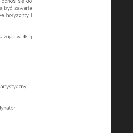
odnosi się do
gą być zawarte
e horyzonty i
azujac wielkiej
artystyczny i
dynator