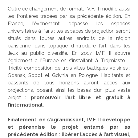
Outre ce changement de format, I.V.F. II modifie aussi
les frontières tracées par sa précédente édition. En
France, l’événement dépasse les espaces
universitaires à Paris : les espaces de projection seront
situés dans toutes autres endroits de la région
parisienne, dans l’optique d’introduire l’art dans les
lieux au public diversifié. En 2017, I.V.F. II s’ouvre
également à l’Europe en s’installant à Tr
ó
jmiasto –
Tricité, composition de trois villes baltiques voisines :
Gdańsk, Sopot et Gdynia en Pologne. Habitants et
passants de tous horizons auront accès aux
projections, posant ainsi les bases d’un plus vaste
projet :
promouvoir l’art libre et gratuit à
l’international.
Finalement, en s’agrandissant, I.V.F. II
développe
et pérennise le projet entamé par sa
précédente édition : libérer l’accès à l’art visuel,