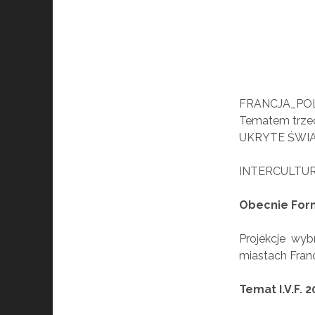
FRANCJA_PO
Tematem trzeci
UKRYTE ŚWI
INTERCULTUR
Obecnie Form
Projekcje wy
miastach Francji
Temat I.V.F. 2