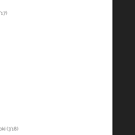
17)
i (3’18)