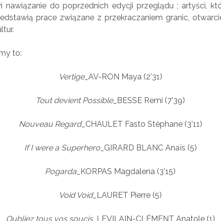
 nawiązanie do poprzednich edycji przeglądu ; artyści, 
zedstawią prace związane z przekraczaniem granic, otwarci
tur.
my to:
Vertige
_AV-RON Maya (2’31)
Tout devient Possible
_BESSE Remi (7’39)
Nouveau Regard_
CHAULET Fasto Stéphane (3’11)
If I were a Superhero
_GIRARD BLANC Anaïs (5)
Pogarda
_KORPAS Magdalena (3’15)
Void Void_
LAURET Pierre (5)
Oubliez tous vos soucis
_LEVILAIN-CLÉMENT Anatole (1)