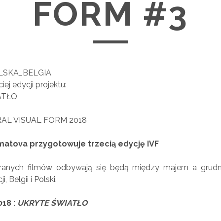
FORM #3
LSKA_BELGIA
ej edycji projektu:
ATŁO
AL VISUAL FORM 2018
atova przygotowuje trzecią edycję IVF
branych filmów odbywają się będą między majem a grudn
, Belgii i Polski.
018 :
UKRYTE ŚWIATŁO