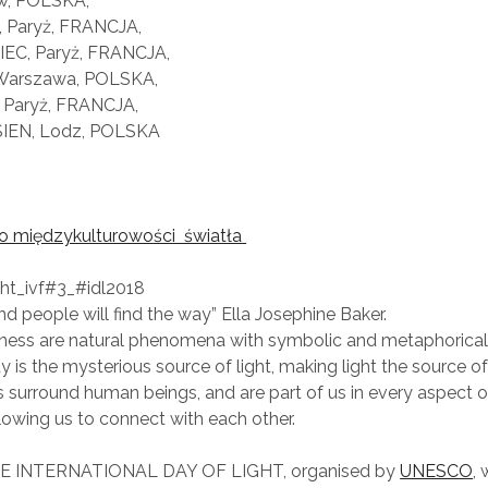
w, POLSKA,
 Paryż, FRANCJA,
EC, Paryż, FRANCJA,
 Warszawa, POLSKA,
 Paryż, FRANCJA,
IEN, Lodz, POLSKA
o międzykulturowości światła
ight_ivf#3_#idl2018
and people will find the way
” Ella Josephine Baker.
kness are natural phenomena with symbolic and metaphorica
 is the mysterious source of light, making light the source of
 surround human beings, and are part of us in every aspect of
lowing us to connect with each other.
E INTERNATIONAL DAY OF LIGHT
, organised by
UNESCO
,