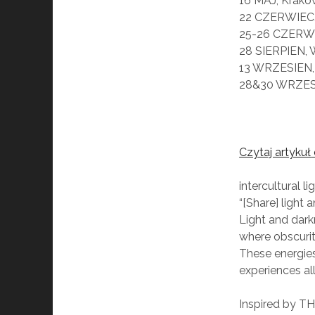
16 MAJ, Krakó
22 CZERWIEC,
25-26 CZERWI
28 SIERPIEN,
13 WRZESIEN,
28&30 WRZES
Czytaj artykuł
intercultural l
“
[Share] light 
Light and dar
where obscurity
These energies
experiences al
Inspired by
TH