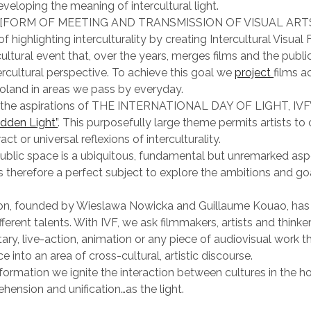
eveloping the meaning of intercultural light.
[FORM OF MEETING AND TRANSMISSION OF VISUAL ARTS]
 of
highlighting interculturality
by creating Intercultural Visual 
ltural event that, over the years, merges films and the publ
ercultural perspective. To achieve this goal we
project
films a
oland in areas we pass by everyday.
 the aspirations of
THE INTERNATIONAL DAY OF LIGHT
, IVF
idden Light”
. This purposefully large theme permits artists to
act or universal reflexions of interculturality.
 public space is a ubiquitous, fundamental but unremarked as
is therefore a perfect subject to explore the ambitions and go
ion, founded by Wieslawa Nowicka and Guillaume Kouao, has
erent talents. With IVF, we ask filmmakers, artists and thinke
ary, live-action, animation or any piece of audiovisual work t
e into an area of cross-cultural, artistic discourse.
formation we ignite the interaction between cultures in the ho
ension and unification…as the light.