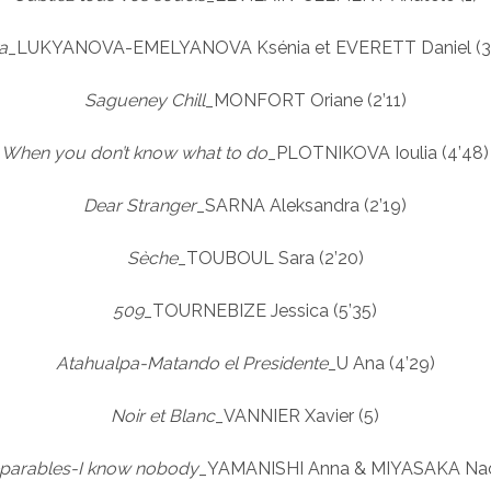
a
_LUKYANOVA-EMELYANOVA Ksénia et EVERETT Daniel (3’
Sagueney Chill
_MONFORT Oriane (2’11)
When you don’t know what to do
_PLOTNIKOVA Ioulia (4’48)
Dear Stranger
_SARNA Aleksandra (2’19)
Sèche
_TOUBOUL Sara (2’20)
509
_TOURNEBIZE Jessica (5’35)
Atahualpa-Matando el Presidente_
U Ana (4’29)
Noir et Blanc
_VANNIER Xavier (5)
éparables-I know nobody
_YAMANISHI Anna & MIYASAKA Naok