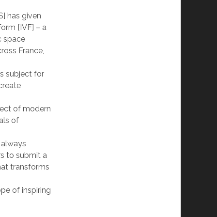
 has given
Form [IVF] – a
ic space
cross France,
’s subject for
 create
pect of modern
als of
 always
rs to submit a
hat transforms
pe of inspiring