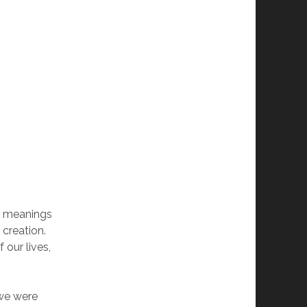
l meanings
 creation.
 our lives,
 we were