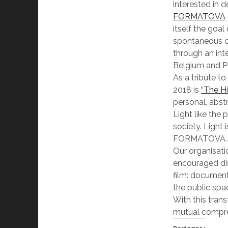
interested in d
FORMATOVA
itself the goal
spontaneous cu
through an int
Belgium and P
As a tribute to
2018 is
“The H
personal, abstr
Light like the
society. Light 
FORMATOVA.
Our organisat
encouraged diff
film: document
the public spac
With this trans
mutual compreh