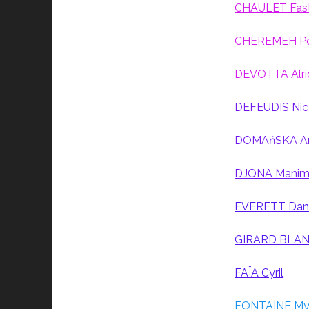
CHAULET Fast
CHEREMEH P
DEVOTTA Alri
DEFEUDIS Nic
DOMAńSKA A
DJONA Manim
EVERETT Dani
GIRARD BLAN
FAÏA Cyril
FONTAINE My