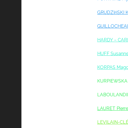
GRUDZIńSKI K
GUILLOCHEAU
HARDY – CAR
HUFF Susann
KORPAS Magd
KURPIEWSKA 
LABOULANDI
LAURET Pierre
LEVILAIN-CL