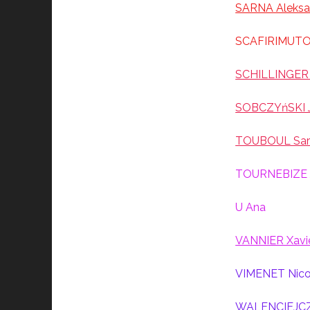
SARNA Aleksa
SCAFIRIMUTO
SCHILLINGER
SOBCZYńSKI 
TOUBOUL Sar
TOURNEBIZE J
U Ana
VANNIER Xavi
VIMENET Nic
WALENCIEJCZ