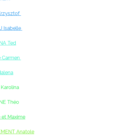
rzysztof
 Isabelle
NA Ted
e Carmen
alena
Karolina
NE Théo
 et Maxime
ÉMENT Anatole