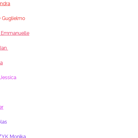
ndra
 Guglielmo
 Emmanuelle
Jan
a
essica
er
olas
YK Monika