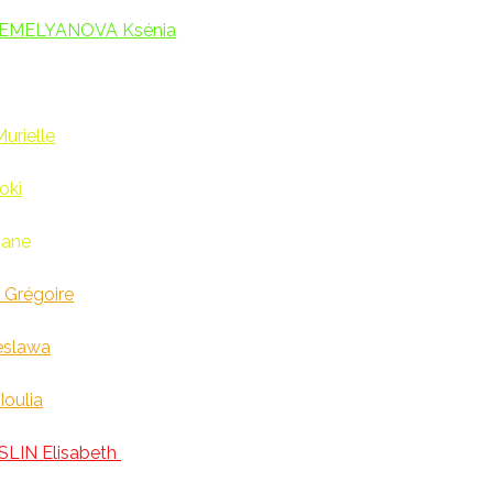
EMELYANOVA Ksénia
urielle
oki
ane
Grégoire
slawa
oulia
LIN Elisabeth