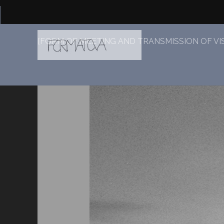
[FORM OF MEETING AND TRANSMISSION OF VI