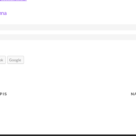
nna
ok
Google
PIS
N