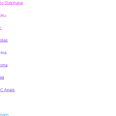
o Stéphane
oku
c
olas
nna
ona
el
C Anaïs
riam